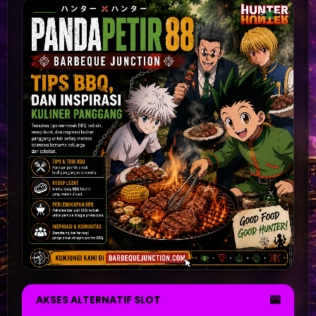
AKSES ALTERNATIF SLOT
🎰