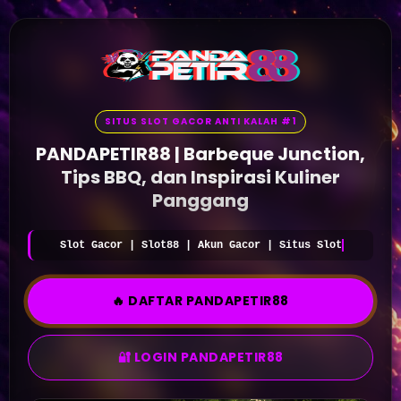
SITUS SLOT GACOR ANTI KALAH #1
PANDAPETIR88 | Barbeque Junction,
Tips BBQ, dan Inspirasi Kuliner
Panggang
Slot Gacor | Slot88 | Akun Gacor | Situs Slot
🔥 DAFTAR PANDAPETIR88
🔐 LOGIN PANDAPETIR88